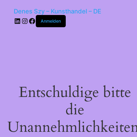
Denes Szy – Kunsthandel – DE
LinkedIn
Instagram
Facebook
Anmelden
Entschuldige bitte
die
Unannehmlichkeiten