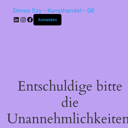
Denes Szy – Kunsthandel – DE
LinkedIn
Instagram
Facebook
Anmelden
Entschuldige bitte
die
Unannehmlichkeiten