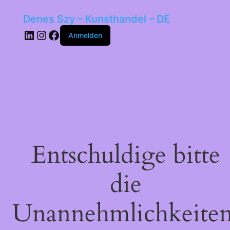
Denes Szy – Kunsthandel – DE
LinkedIn
Instagram
Facebook
Anmelden
Entschuldige bitte
die
Unannehmlichkeiten