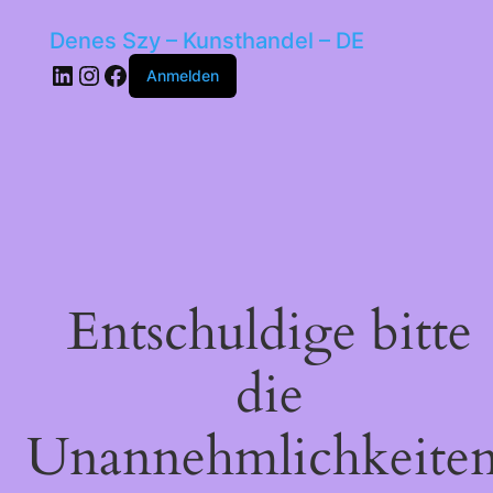
Denes Szy – Kunsthandel – DE
LinkedIn
Instagram
Facebook
Anmelden
Entschuldige bitte
die
Unannehmlichkeiten