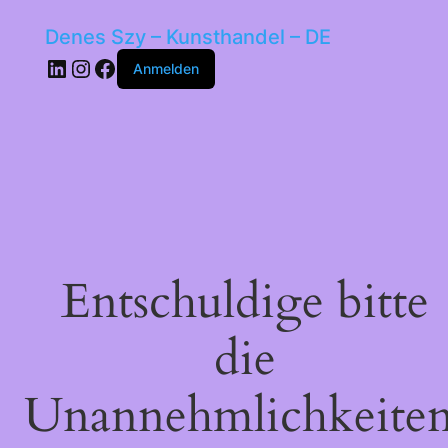
Denes Szy – Kunsthandel – DE
LinkedIn
Instagram
Facebook
Anmelden
Entschuldige bitte
die
Unannehmlichkeiten