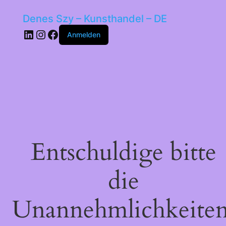
Denes Szy – Kunsthandel – DE
LinkedIn
Instagram
Facebook
Anmelden
Entschuldige bitte
die
Unannehmlichkeiten