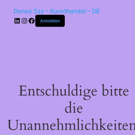
Denes Szy – Kunsthandel – DE
LinkedIn
Instagram
Facebook
Anmelden
Entschuldige bitte
die
Unannehmlichkeiten