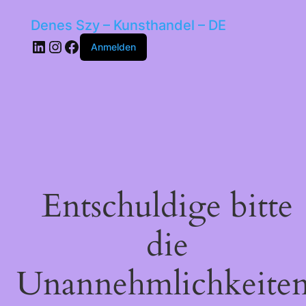
Denes Szy – Kunsthandel – DE
LinkedIn
Instagram
Facebook
Anmelden
Entschuldige bitte
die
Unannehmlichkeiten