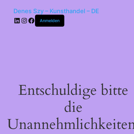
Denes Szy – Kunsthandel – DE
LinkedIn
Instagram
Facebook
Anmelden
Entschuldige bitte
die
Unannehmlichkeiten