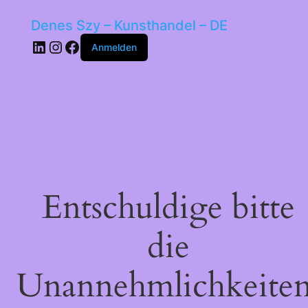
Denes Szy – Kunsthandel – DE
LinkedIn
Instagram
Facebook
Anmelden
Entschuldige bitte
die
Unannehmlichkeiten