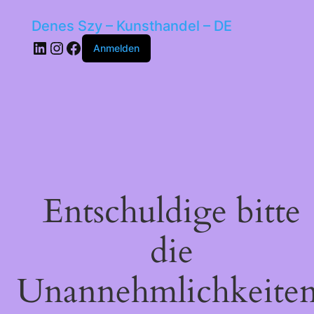
Denes Szy – Kunsthandel – DE
LinkedIn
Instagram
Facebook
Anmelden
Entschuldige bitte
die
Unannehmlichkeiten