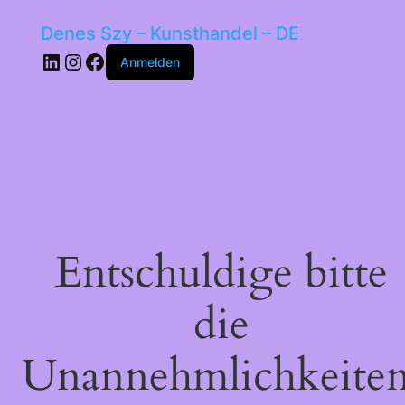
Denes Szy – Kunsthandel – DE
LinkedIn
Instagram
Facebook
Anmelden
Entschuldige bitte
die
Unannehmlichkeiten