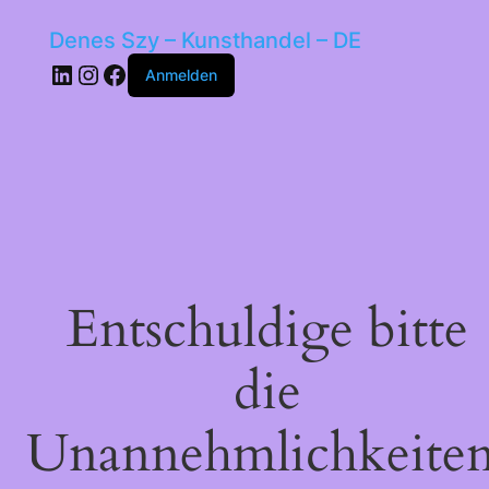
Denes Szy – Kunsthandel – DE
LinkedIn
Instagram
Facebook
Anmelden
Entschuldige bitte
die
Unannehmlichkeiten