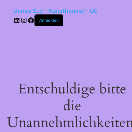
Denes Szy – Kunsthandel – DE
LinkedIn
Instagram
Facebook
Anmelden
Entschuldige bitte
die
Unannehmlichkeiten