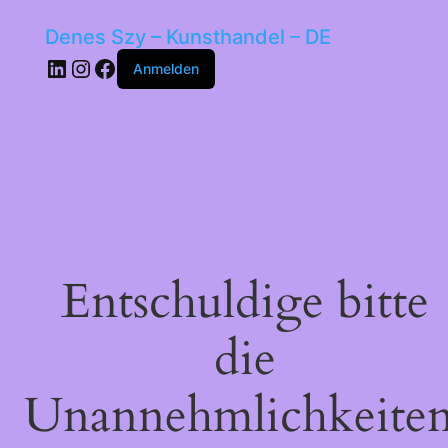
Denes Szy – Kunsthandel – DE
LinkedIn
Instagram
Facebook
Anmelden
Entschuldige bitte
die
Unannehmlichkeiten