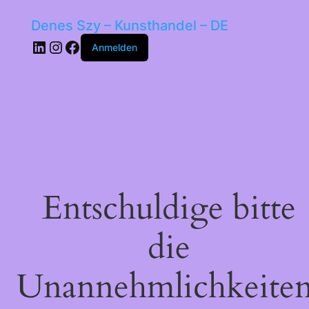
Denes Szy – Kunsthandel – DE
LinkedIn
Instagram
Facebook
Anmelden
Entschuldige bitte
die
Unannehmlichkeiten