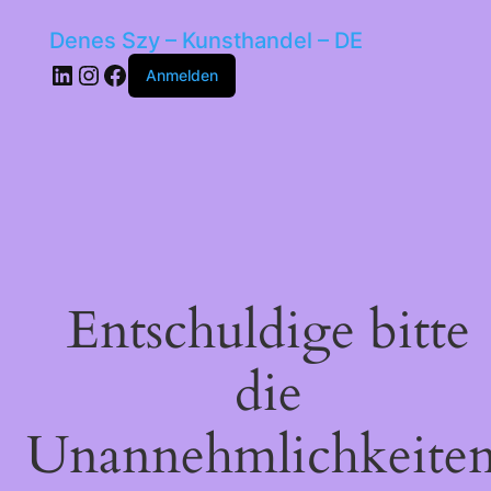
Denes Szy – Kunsthandel – DE
LinkedIn
Instagram
Facebook
Anmelden
Entschuldige bitte
die
Unannehmlichkeiten