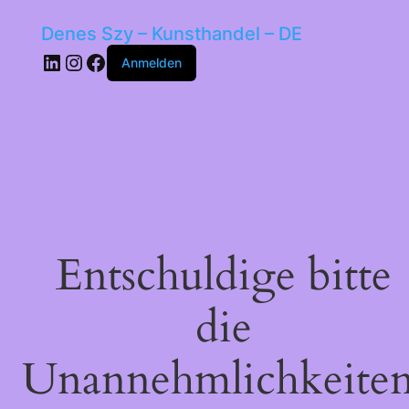
Denes Szy – Kunsthandel – DE
LinkedIn
Instagram
Facebook
Anmelden
Entschuldige bitte
die
Unannehmlichkeiten