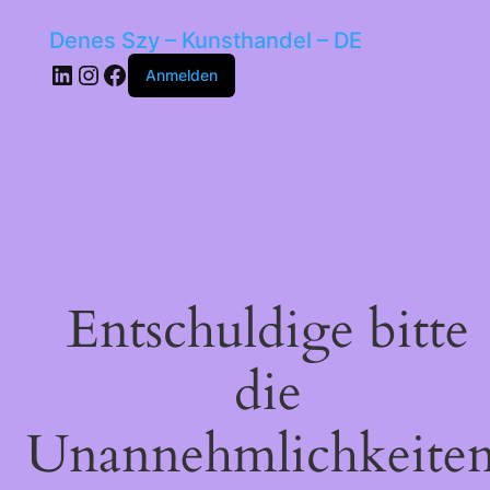
Denes Szy – Kunsthandel – DE
LinkedIn
Instagram
Facebook
Anmelden
Entschuldige bitte
die
Unannehmlichkeiten