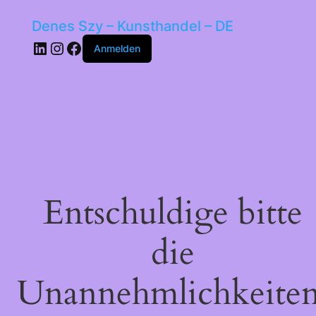
Denes Szy – Kunsthandel – DE
LinkedIn
Instagram
Facebook
Anmelden
Entschuldige bitte
die
Unannehmlichkeiten