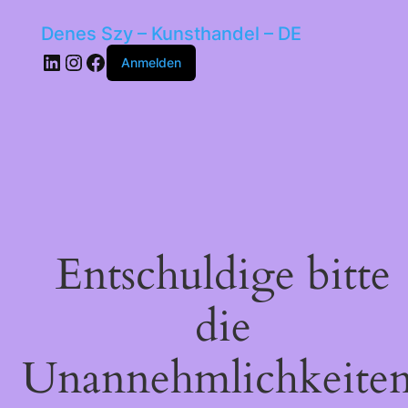
Denes Szy – Kunsthandel – DE
LinkedIn
Instagram
Facebook
Anmelden
Entschuldige bitte
die
Unannehmlichkeiten