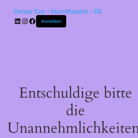
Denes Szy – Kunsthandel – DE
LinkedIn
Instagram
Facebook
Anmelden
Entschuldige bitte
die
Unannehmlichkeiten