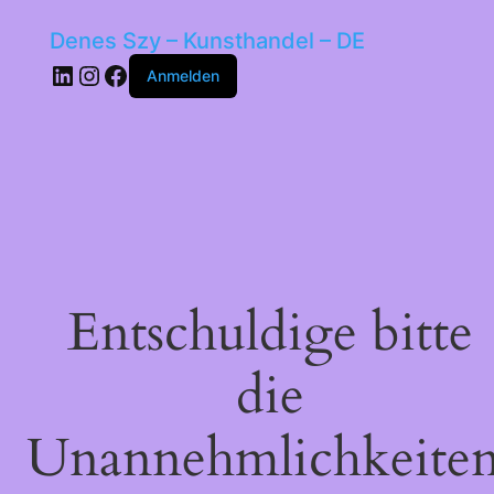
Denes Szy – Kunsthandel – DE
LinkedIn
Instagram
Facebook
Anmelden
Entschuldige bitte
die
Unannehmlichkeiten