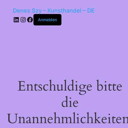
Denes Szy – Kunsthandel – DE
LinkedIn
Instagram
Facebook
Anmelden
Entschuldige bitte
die
Unannehmlichkeiten