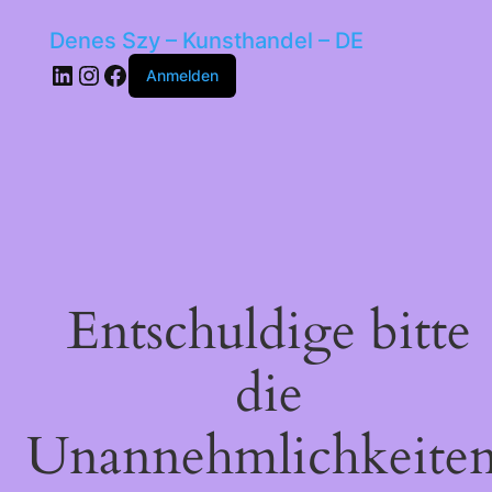
Denes Szy – Kunsthandel – DE
LinkedIn
Instagram
Facebook
Anmelden
Entschuldige bitte
die
Unannehmlichkeiten