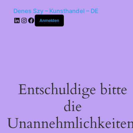
Denes Szy – Kunsthandel – DE
LinkedIn
Instagram
Facebook
Anmelden
Entschuldige bitte
die
Unannehmlichkeiten