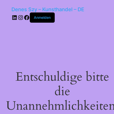
Denes Szy – Kunsthandel – DE
LinkedIn
Instagram
Facebook
Anmelden
Entschuldige bitte
die
Unannehmlichkeiten