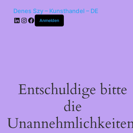
Denes Szy – Kunsthandel – DE
LinkedIn
Instagram
Facebook
Anmelden
Entschuldige bitte
die
Unannehmlichkeiten