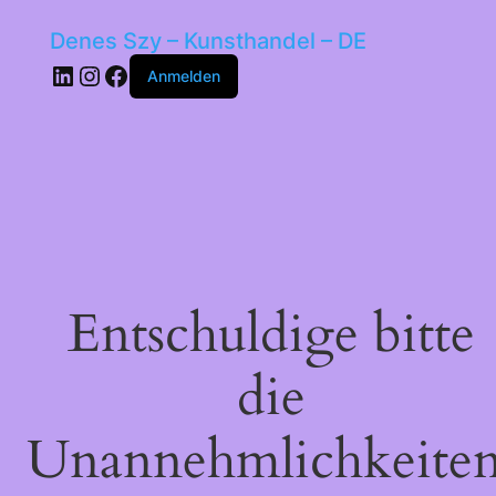
Denes Szy – Kunsthandel – DE
LinkedIn
Instagram
Facebook
Anmelden
Entschuldige bitte
die
Unannehmlichkeiten