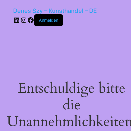
Denes Szy – Kunsthandel – DE
LinkedIn
Instagram
Facebook
Anmelden
Entschuldige bitte
die
Unannehmlichkeiten