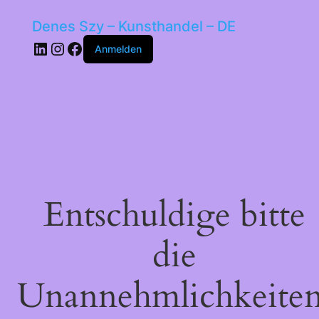
Denes Szy – Kunsthandel – DE
LinkedIn
Instagram
Facebook
Anmelden
Entschuldige bitte
die
Unannehmlichkeiten