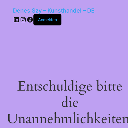
Denes Szy – Kunsthandel – DE
LinkedIn
Instagram
Facebook
Anmelden
Entschuldige bitte
die
Unannehmlichkeiten