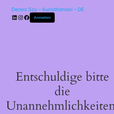
Denes Szy – Kunsthandel – DE
LinkedIn
Instagram
Facebook
Anmelden
Entschuldige bitte
die
Unannehmlichkeiten