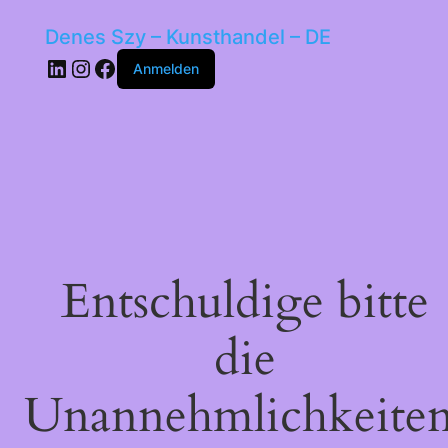
Denes Szy – Kunsthandel – DE
LinkedIn
Instagram
Facebook
Anmelden
Entschuldige bitte
die
Unannehmlichkeiten