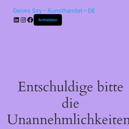
Denes Szy – Kunsthandel – DE
LinkedIn
Instagram
Facebook
Anmelden
Entschuldige bitte
die
Unannehmlichkeiten