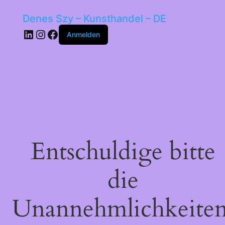
Denes Szy – Kunsthandel – DE
LinkedIn
Instagram
Facebook
Anmelden
Entschuldige bitte
die
Unannehmlichkeiten