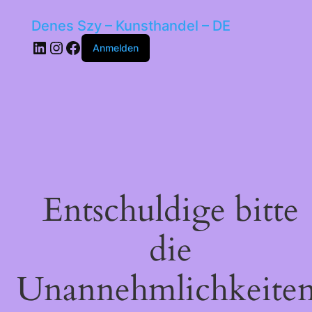
Denes Szy – Kunsthandel – DE
LinkedIn
Instagram
Facebook
Anmelden
Entschuldige bitte
die
Unannehmlichkeiten