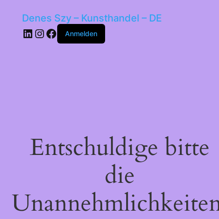
Denes Szy – Kunsthandel – DE
LinkedIn
Instagram
Facebook
Anmelden
Entschuldige bitte
die
Unannehmlichkeiten