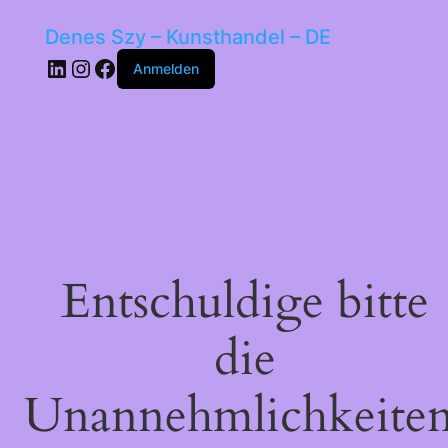
Denes Szy – Kunsthandel – DE
LinkedIn
Instagram
Facebook
Anmelden
Entschuldige bitte
die
Unannehmlichkeiten