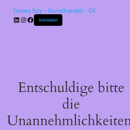
Denes Szy – Kunsthandel – DE
LinkedIn
Instagram
Facebook
Anmelden
Entschuldige bitte
die
Unannehmlichkeiten