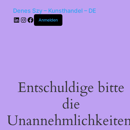
Denes Szy – Kunsthandel – DE
LinkedIn
Instagram
Facebook
Anmelden
Entschuldige bitte
die
Unannehmlichkeiten