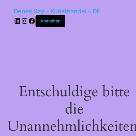
Denes Szy – Kunsthandel – DE
LinkedIn
Instagram
Facebook
Anmelden
Entschuldige bitte
die
Unannehmlichkeiten