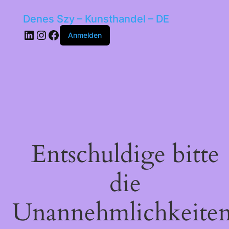
Denes Szy – Kunsthandel – DE
LinkedIn
Instagram
Facebook
Anmelden
Entschuldige bitte
die
Unannehmlichkeiten