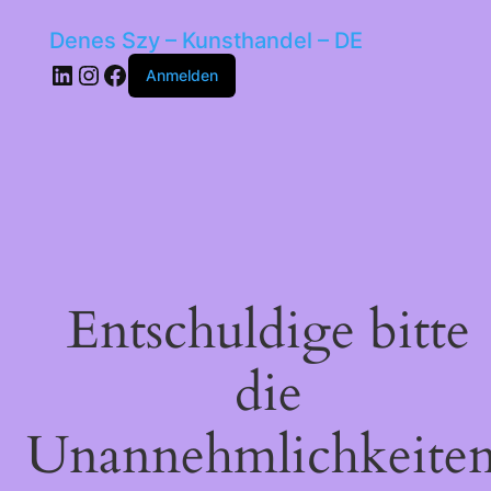
Denes Szy – Kunsthandel – DE
LinkedIn
Instagram
Facebook
Anmelden
Entschuldige bitte
die
Unannehmlichkeiten