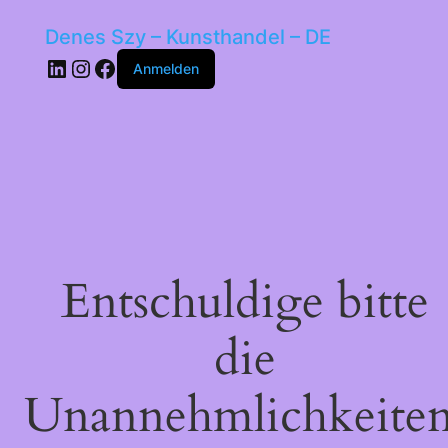
Denes Szy – Kunsthandel – DE
LinkedIn
Instagram
Facebook
Anmelden
Entschuldige bitte
die
Unannehmlichkeiten