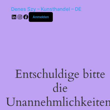
Denes Szy – Kunsthandel – DE
LinkedIn
Instagram
Facebook
Anmelden
Entschuldige bitte
die
Unannehmlichkeiten