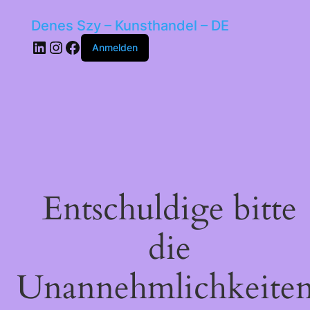
Denes Szy – Kunsthandel – DE
LinkedIn
Instagram
Facebook
Anmelden
Entschuldige bitte
die
Unannehmlichkeiten