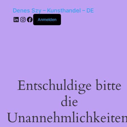
Denes Szy – Kunsthandel – DE
LinkedIn
Instagram
Facebook
Anmelden
Entschuldige bitte
die
Unannehmlichkeiten