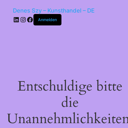
Denes Szy – Kunsthandel – DE
LinkedIn
Instagram
Facebook
Anmelden
Entschuldige bitte
die
Unannehmlichkeiten