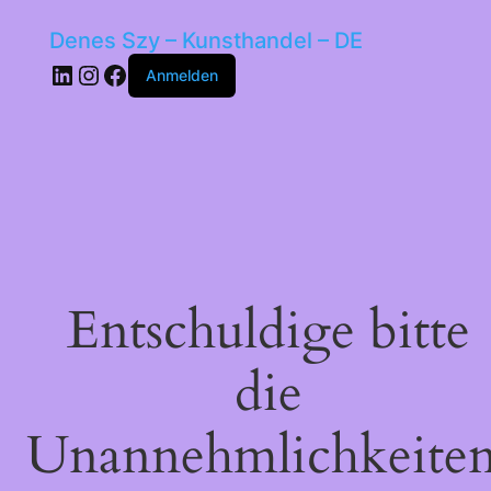
Denes Szy – Kunsthandel – DE
LinkedIn
Instagram
Facebook
Anmelden
Entschuldige bitte
die
Unannehmlichkeiten